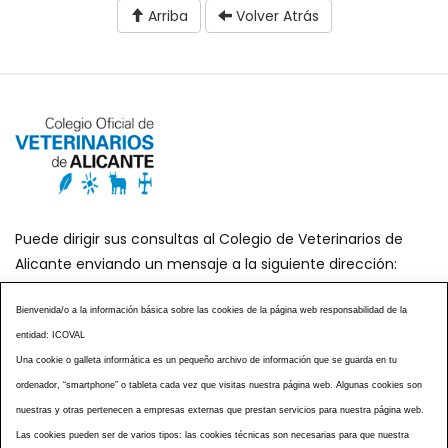
Arriba
Volver Atrás
Puede dirigir sus consultas al Colegio de Veterinarios de
Alicante enviando un mensaje a la siguiente dirección:
secretaria@icoval.org
Bienvenida/o a la información básica sobre las cookies de la página web responsabilidad de la
entidad: ICOVAL
¿SABÍAS QUÉ?
AGENDA DE ACTOS
Una cookie o galleta informática es un pequeño archivo de información que se guarda en tu
CENTROS VETERINARIOS
TABLÓN ANUNCIOS
ordenador, “smartphone” o tableta cada vez que visitas nuestra página web. Algunas cookies son
CURSOS Y EVENTOS
TÉRMINOS Y CONDICIONES
nuestras y otras pertenecen a empresas externas que prestan servicios para nuestra página web.
ESPECIAL COVID 19
Las cookies pueden ser de varios tipos: las cookies técnicas son necesarias para que nuestra