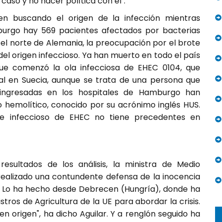
 caso y no hacer política con él".
uen buscando el origen de la infección mientras
burgo hay 569 pacientes afectados por bacterias
n el norte de Alemania, la preocupación por el brote
del origen infeccioso. Ya han muerto en todo el país
que comenzó la ola infecciosa de EHEC 0104, que
l en Suecia, aunque se trata de una persona que
 ingresadas en los hospitales de Hamburgo han
o hemolítico, conocido por su acrónimo inglés HUS.
te infeccioso de EHEC no tiene precedentes en
esultados de los análisis, la ministra de Medio
 realizado una contundente defensa de la inocencia
is. Lo ha hecho desde Debrecen (Hungría), donde ha
tros de Agricultura de la UE para abordar la crisis.
 origen", ha dicho Aguilar. Y a renglón seguido ha