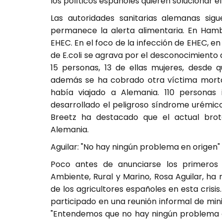
los políticos españoles quieren solucionar el
Las autoridades sanitarias alemanas sig
permanece la alerta alimentaria. En Ham
EHEC. En el foco de la infección de EHEC, e
de E.coli se agrava por el desconocimiento 
15 personas, 13 de ellas mujeres, desde 
además se ha cobrado otra víctima morta
había viajado a Alemania. 110 personas
desarrollado el peligroso síndrome urémic
Breetz ha destacado que el actual bro
Alemania.
Aguilar: "No hay ningún problema en origen"
Poco antes de anunciarse los primeros r
Ambiente, Rural y Marino, Rosa Aguilar, ha
de los agricultores españoles en esta cris
participado en una reunión informal de minis
"Entendemos que no hay ningún problema en