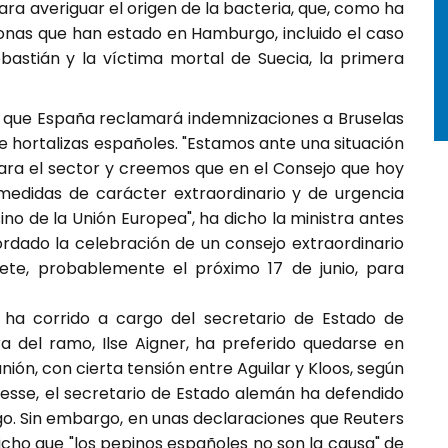
para averiguar el origen de la bacteria, que, como ha
sonas que han estado en Hamburgo, incluido el caso
astián y la víctima mortal de Suecia, la primera
do que España reclamará indemnizaciones a Bruselas
e hortalizas españoles. "Estamos ante una situación
ra el sector y creemos que en el Consejo que hoy
edidas de carácter extraordinario y de urgencia
ino de la Unión Europea", ha dicho la ministra antes
rdado la celebración de un consejo extraordinario
siete, probablemente el próximo 17 de junio, para
ha corrido a cargo del secretario de Estado de
tra del ramo, Ilse Aigner, ha preferido quedarse en
unión, con cierta tensión entre Aguilar y Kloos, según
resse, el secretario de Estado alemán ha defendido
go. Sin embargo, en unas declaraciones que Reuters
 dicho que "los pepinos españoles no son la causa" de