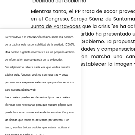
"Debilidad del Gobierno"
Mientras tanto, el PP trata de sacar provec
en el Congreso, Soraya Sáenz de Santamarí
Junta de Portavoces que la crisis "se ha a
en este sentido, su partido ha presentado u
Bienvenida/o a la información básica sobre las cookies
sector por parte del Gobierno. La propues
de la página web responsabilidad de la entidad: ICOVAL
se exijan responsabilidades y compensacio
Una cookie o galleta informática es un pequeño archivo
además de poner en marcha una camp
de información que se guarda en tu ordenador,
comunitarios, para restablecer la imagen 
“smartphone” o tableta cada vez que visitas nuestra
Efe.
página web. Algunas cookies son nuestras y otras
Fuente: elpais.com
pertenecen a empresas externas que prestan servicios
para nuestra página web.
Las cookies pueden ser de varios tipos: las cookies
Etiquetas
técnicas son necesarias para que nuestra página web
pueda funcionar, no necesitan de tu autorización y son
las únicas que tenemos activadas por defecto. Por
tanto, son las únicas cookies que estarán activas si