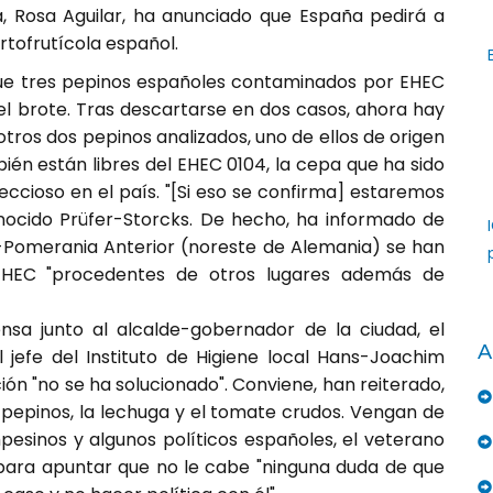
a, Rosa Aguilar, ha anunciado que España pedirá a
tofrutícola español.
que tres pepinos españoles contaminados por EHEC
 brote. Tras descartarse en dos casos, ahora hay
otros dos pepinos analizados, uno de ellos de origen
ién están libres del EHEC 0104, la cepa que ha sido
eccioso en el país. "[Si eso se confirma] estaremos
nocido Prüfer-Storcks. De hecho, ha informado de
Pomerania Anterior (noreste de Alemania) se han
EHEC "procedentes de otros lugares además de
sa junto al alcalde-gobernador de la ciudad, el
A
 jefe del Instituto de Higiene local Hans-Joachim
ación "no se ha solucionado". Conviene, han reiterado,
s pepinos, la lechuga y el tomate crudos. Vengan de
esinos y algunos políticos españoles, el veterano
para apuntar que no le cabe "ninguna duda de que