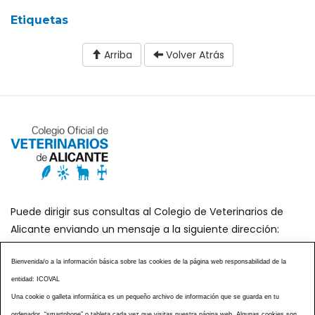
Etiquetas
Arriba
Volver Atrás
Puede dirigir sus consultas al Colegio de Veterinarios de
Alicante enviando un mensaje a la siguiente dirección:
secretaria@icoval.org
Bienvenida/o a la información básica sobre las cookies de la página web responsabilidad de la
entidad: ICOVAL
¿SABÍAS QUÉ?
AGENDA DE ACTOS
Una cookie o galleta informática es un pequeño archivo de información que se guarda en tu
CENTROS VETERINARIOS
TABLÓN ANUNCIOS
ordenador, “smartphone” o tableta cada vez que visitas nuestra página web. Algunas cookies son