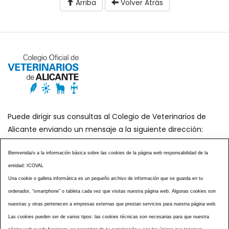
Arriba
Volver Atrás
Puede dirigir sus consultas al Colegio de Veterinarios de
Alicante enviando un mensaje a la siguiente dirección:
secretaria@icoval.org
Bienvenida/o a la información básica sobre las cookies de la página web responsabilidad de la
entidad: ICOVAL
¿SABÍAS QUÉ?
AGENDA DE ACTOS
Una cookie o galleta informática es un pequeño archivo de información que se guarda en tu
CENTROS VETERINARIOS
TABLÓN ANUNCIOS
ordenador, “smartphone” o tableta cada vez que visitas nuestra página web. Algunas cookies son
CURSOS Y EVENTOS
TÉRMINOS Y CONDICIONES
nuestras y otras pertenecen a empresas externas que prestan servicios para nuestra página web.
ESPECIAL COVID 19
Las cookies pueden ser de varios tipos: las cookies técnicas son necesarias para que nuestra