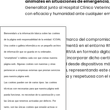
animales en situaciones de emergencia
Generalitat junto al Hospital Clínico Veterin
con eficacia y humanidad ante cualquier em
Sostenibilidad
Bienvenida/o a la información básica sobre las cookies
Por otra parte ,en el marco del compromiso 
de la página web responsabilidad de la entidad: ICOVAL
septiembre se implementó en el entorno RIV
Una cookie o galleta informática es un pequeño archivo
animal registrado en RIVIA en formato digit
de información que se guarda en tu ordenador,
también la opción de incorporar dicho certi
“smartphone” o tableta cada vez que visitas nuestra
acceso y portabilidad desde dispositivos móv
página web. Algunas cookies son nuestras y otras
documentación física, representando este c
pertenecen a empresas externas que prestan servicios
responsable, moderna y respetuosa con el
para nuestra página web.
Las cookies pueden ser de varios tipos: las cookies
Etiquetas
técnicas son necesarias para que nuestra página web
pueda funcionar, no necesitan de tu autorización y son
las únicas que tenemos activadas por defecto. Por
tanto, son las únicas cookies que estarán activas si