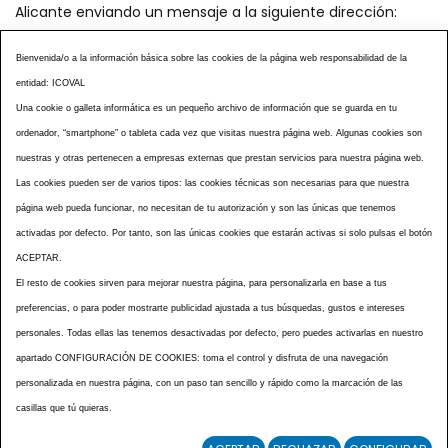
Alicante enviando un mensaje a la siguiente dirección:
secretaria@icoval.org
Bienvenida/o a la información básica sobre las cookies de la página web responsabilidad de la
entidad: ICOVAL
¿SABÍAS QUÉ?
AGENDA DE ACTOS
Una cookie o galleta informática es un pequeño archivo de información que se guarda en tu
CENTROS VETERINARIOS
TABLÓN ANUNCIOS
ordenador, “smartphone” o tableta cada vez que visitas nuestra página web. Algunas cookies son
CURSOS Y EVENTOS
TÉRMINOS Y CONDICIONES
nuestras y otras pertenecen a empresas externas que prestan servicios para nuestra página web.
ESPECIAL COVID 19
Las cookies pueden ser de varios tipos: las cookies técnicas son necesarias para que nuestra
página web pueda funcionar, no necesitan de tu autorización y son las únicas que tenemos
HISTORIA DE LA PROFESIÓN VETERINARIA ALICANTINA
activadas por defecto. Por tanto, son las únicas cookies que estarán activas si solo pulsas el botón
NOTICIAS
MULTIMEDIAS
BOLETINES CONSELL
ACEPTAR.
ACCESIBILIDAD
AVISO LEGAL
POLÍTICA PRIVACIDAD
El resto de cookies sirven para mejorar nuestra página, para personalizarla en base a tus
preferencias, o para poder mostrarte publicidad ajustada a tus búsquedas, gustos e intereses
POLÍTICA DE COOKIES
NOTICIAS ICOVAL
NOTICIAS OCV
personales. Todas ellas las tenemos desactivadas por defecto, pero puedes activarlas en nuestro
MAPA WEB
apartado CONFIGURACIÓN DE COOKIES: toma el control y disfruta de una navegación
personalizada en nuestra página, con un paso tan sencillo y rápido como la marcación de las
casillas que tú quieras.