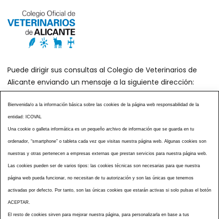
Puede dirigir sus consultas al Colegio de Veterinarios de
Alicante enviando un mensaje a la siguiente dirección:
secretaria@icoval.org
Bienvenida/o a la información básica sobre las cookies de la página web responsabilidad de la
entidad: ICOVAL
¿SABÍAS QUÉ?
AGENDA DE ACTOS
Una cookie o galleta informática es un pequeño archivo de información que se guarda en tu
CENTROS VETERINARIOS
TABLÓN ANUNCIOS
ordenador, “smartphone” o tableta cada vez que visitas nuestra página web. Algunas cookies son
CURSOS Y EVENTOS
TÉRMINOS Y CONDICIONES
nuestras y otras pertenecen a empresas externas que prestan servicios para nuestra página web.
ESPECIAL COVID 19
Las cookies pueden ser de varios tipos: las cookies técnicas son necesarias para que nuestra
página web pueda funcionar, no necesitan de tu autorización y son las únicas que tenemos
HISTORIA DE LA PROFESIÓN VETERINARIA ALICANTINA
activadas por defecto. Por tanto, son las únicas cookies que estarán activas si solo pulsas el botón
NOTICIAS
MULTIMEDIAS
BOLETINES CONSELL
ACEPTAR.
ACCESIBILIDAD
AVISO LEGAL
POLÍTICA PRIVACIDAD
El resto de cookies sirven para mejorar nuestra página, para personalizarla en base a tus