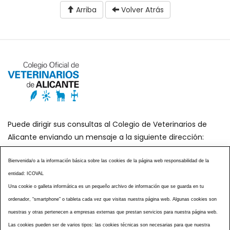
Arriba
Volver Atrás
Puede dirigir sus consultas al Colegio de Veterinarios de
Alicante enviando un mensaje a la siguiente dirección:
secretaria@icoval.org
Bienvenida/o a la información básica sobre las cookies de la página web responsabilidad de la
entidad: ICOVAL
¿SABÍAS QUÉ?
AGENDA DE ACTOS
Una cookie o galleta informática es un pequeño archivo de información que se guarda en tu
CENTROS VETERINARIOS
TABLÓN ANUNCIOS
ordenador, “smartphone” o tableta cada vez que visitas nuestra página web. Algunas cookies son
CURSOS Y EVENTOS
TÉRMINOS Y CONDICIONES
nuestras y otras pertenecen a empresas externas que prestan servicios para nuestra página web.
ESPECIAL COVID 19
Las cookies pueden ser de varios tipos: las cookies técnicas son necesarias para que nuestra