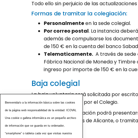
Todo ello sin perjuicio de las actualizacione
Formas de tramitar la colegiación:
Personalmente
en la sede colegial.
Por correo postal
. La instancia debe
además de compulsarse los documentos 
de 150 € en la cuenta del banco Sabadel
Telematicamente.
A través de sede 
Fábrica Nacional de Moneda y Timbre o 
ingreso por importe de 150 € en la cue
Baja colegial
La baja voluntaria será solicitada por escr
colegial suministrado por el Colegio.
Bienvenida/o a la información básica sobre las cookies
de la página web responsabilidad de la entidad: ICOVAL
Toda esta documentación podrá presentarse 
Una cookie o galleta informática es un pequeño archivo
Oficial de Veterinarios de Alicante, o trami
de información que se guarda en tu ordenador,
correo postal.
“smartphone” o tableta cada vez que visitas nuestra