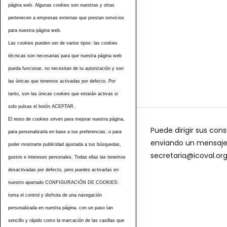
página web. Algunas cookies son nuestras y otras
pertenecen a empresas externas que prestan servicios
para nuestra página web.
Las cookies pueden ser de varios tipos: las cookies
técnicas son necesarias para que nuestra página web
pueda funcionar, no necesitan de tu autorización y son
las únicas que tenemos activadas por defecto. Por
tanto, son las únicas cookies que estarán activas si
solo pulsas el botón ACEPTAR.
El resto de cookies sirven para mejorar nuestra página,
Puede dirigir sus cons
para personalizarla en base a tus preferencias, o para
enviando un mensaje a
poder mostrarte publicidad ajustada a tus búsquedas,
secretaria@icoval.or
gustos e intereses personales. Todas ellas las tenemos
desactivadas por defecto, pero puedes activarlas en
nuestro apartado CONFIGURACIÓN DE COOKIES:
toma el control y disfruta de una navegación
personalizada en nuestra página, con un paso tan
sencillo y rápido como la marcación de las casillas que