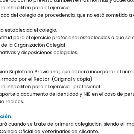
acuerdo con lo previsto también en las normas y acuerdos
 inhabiliten para el ejercicio
icado del colegio de procedencia, que no está sometido a 
a establecida el colegio.
aptitud para el ejercicio profesional establecidos o que 
de la Organización Colegial
ativas y disposiciones colegiales.
cación Supletoria Provisional, que deberá incorporar el nú
firmado por el Rector. (Original y copia)
 inhabiliten para el ejercicio profesional.
porte o documento de identidad y NIE en el caso de perso
de recibos.
ción.
á cuando se trate de primera colegiación, siendo el impo
olegio Oficial de Veterinarios de Alicante.