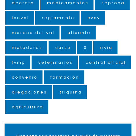
decreto
medicamentos
seprona
icoval
reglamento
cvcv
moreno del val
alicante
mataderos
curso
0
rivia
fvmp
veterinarios
control oficial
convenio
formación
alegaciones
triquina
agricultura