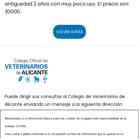
antigüedad 2 años con muy poco uso. El precio son
30000.
VOLVER ATRÁS
Puede dirigir sus consultas al Colegio de Veterinarios de
Alicante enviando un mensaje a la siguiente dirección:
secretaria@icoval.org
Bienvenida/o a la información básica sobre las cookies de la página web responsabilidad de la
entidad: ICOVAL
¿SABÍAS QUÉ?
AGENDA DE ACTOS
Una cookie o galleta informática es un pequeño archivo de información que se guarda en tu