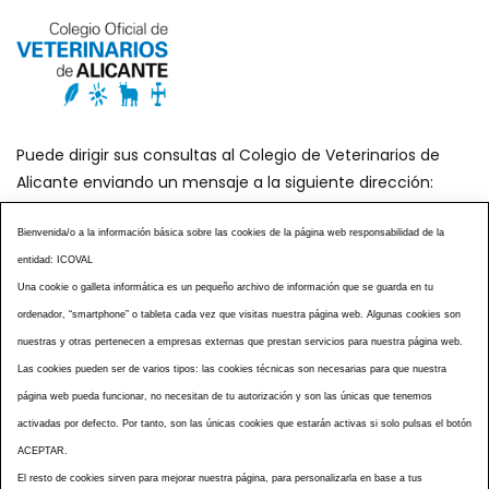
Puede dirigir sus consultas al Colegio de Veterinarios de
Alicante enviando un mensaje a la siguiente dirección:
secretaria@icoval.org
Bienvenida/o a la información básica sobre las cookies de la página web responsabilidad de la
entidad: ICOVAL
¿SABÍAS QUÉ?
AGENDA DE ACTOS
Una cookie o galleta informática es un pequeño archivo de información que se guarda en tu
CENTROS VETERINARIOS
TABLÓN ANUNCIOS
ordenador, “smartphone” o tableta cada vez que visitas nuestra página web. Algunas cookies son
CURSOS Y EVENTOS
TÉRMINOS Y CONDICIONES
nuestras y otras pertenecen a empresas externas que prestan servicios para nuestra página web.
ESPECIAL COVID 19
Las cookies pueden ser de varios tipos: las cookies técnicas son necesarias para que nuestra
página web pueda funcionar, no necesitan de tu autorización y son las únicas que tenemos
HISTORIA DE LA PROFESIÓN VETERINARIA ALICANTINA
activadas por defecto. Por tanto, son las únicas cookies que estarán activas si solo pulsas el botón
NOTICIAS
MULTIMEDIAS
BOLETINES CONSELL
ACEPTAR.
ACCESIBILIDAD
AVISO LEGAL
POLÍTICA PRIVACIDAD
El resto de cookies sirven para mejorar nuestra página, para personalizarla en base a tus