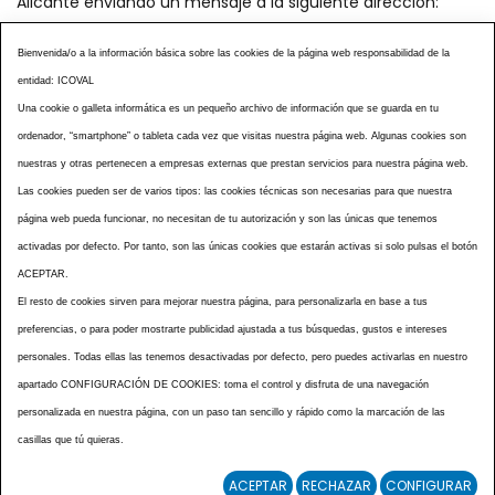
Alicante enviando un mensaje a la siguiente dirección:
secretaria@icoval.org
Bienvenida/o a la información básica sobre las cookies de la página web responsabilidad de la
entidad: ICOVAL
¿SABÍAS QUÉ?
AGENDA DE ACTOS
Una cookie o galleta informática es un pequeño archivo de información que se guarda en tu
CENTROS VETERINARIOS
TABLÓN ANUNCIOS
ordenador, “smartphone” o tableta cada vez que visitas nuestra página web. Algunas cookies son
CURSOS Y EVENTOS
TÉRMINOS Y CONDICIONES
nuestras y otras pertenecen a empresas externas que prestan servicios para nuestra página web.
ESPECIAL COVID 19
Las cookies pueden ser de varios tipos: las cookies técnicas son necesarias para que nuestra
página web pueda funcionar, no necesitan de tu autorización y son las únicas que tenemos
HISTORIA DE LA PROFESIÓN VETERINARIA ALICANTINA
activadas por defecto. Por tanto, son las únicas cookies que estarán activas si solo pulsas el botón
NOTICIAS
MULTIMEDIAS
BOLETINES CONSELL
ACEPTAR.
ACCESIBILIDAD
AVISO LEGAL
POLÍTICA PRIVACIDAD
El resto de cookies sirven para mejorar nuestra página, para personalizarla en base a tus
preferencias, o para poder mostrarte publicidad ajustada a tus búsquedas, gustos e intereses
POLÍTICA DE COOKIES
NOTICIAS ICOVAL
NOTICIAS OCV
personales. Todas ellas las tenemos desactivadas por defecto, pero puedes activarlas en nuestro
MAPA WEB
apartado CONFIGURACIÓN DE COOKIES: toma el control y disfruta de una navegación
personalizada en nuestra página, con un paso tan sencillo y rápido como la marcación de las
casillas que tú quieras.
ACEPTAR
RECHAZAR
CONFIGURAR