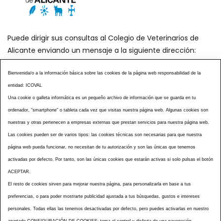
Puede dirigir sus consultas al Colegio de Veterinarios de
Alicante enviando un mensaje a la siguiente dirección:
secretaria@icoval.org
Bienvenida/o a la información básica sobre las cookies de la página web responsabilidad de la
entidad: ICOVAL
¿SABÍAS QUÉ?
AGENDA DE ACTOS
Una cookie o galleta informática es un pequeño archivo de información que se guarda en tu
CENTROS VETERINARIOS
TABLÓN ANUNCIOS
ordenador, “smartphone” o tableta cada vez que visitas nuestra página web. Algunas cookies son
CURSOS Y EVENTOS
TÉRMINOS Y CONDICIONES
nuestras y otras pertenecen a empresas externas que prestan servicios para nuestra página web.
Las cookies pueden ser de varios tipos: las cookies técnicas son necesarias para que nuestra
ESPECIAL COVID 19
página web pueda funcionar, no necesitan de tu autorización y son las únicas que tenemos
HISTORIA DE LA PROFESIÓN VETERINARIA ALICANTINA
activadas por defecto. Por tanto, son las únicas cookies que estarán activas si solo pulsas el botón
NOTICIAS
MULTIMEDIAS
BOLETINES CONSELL
ACEPTAR.
ACCESIBILIDAD
AVISO LEGAL
POLÍTICA PRIVACIDAD
El resto de cookies sirven para mejorar nuestra página, para personalizarla en base a tus
preferencias, o para poder mostrarte publicidad ajustada a tus búsquedas, gustos e intereses
POLÍTICA DE COOKIES
NOTICIAS ICOVAL
NOTICIAS OCV
personales. Todas ellas las tenemos desactivadas por defecto, pero puedes activarlas en nuestro
MAPA WEB