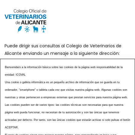
Puede dirigir sus consultas al Colegio de Veterinarios de
Alicante enviando un mensaje a la siguiente dirección:
secretaria@icoval.org
Bienvenida/o a la información básica sobre las cookies de la página web responsabilidad de la
entidad: ICOVAL
¿SABÍAS QUÉ?
AGENDA DE ACTOS
Una cookie o galleta informática es un pequeño archivo de información que se guarda en tu
CENTROS VETERINARIOS
TABLÓN ANUNCIOS
ordenador, “smartphone” o tableta cada vez que visitas nuestra página web. Algunas cookies son
CURSOS Y EVENTOS
TÉRMINOS Y CONDICIONES
nuestras y otras pertenecen a empresas externas que prestan servicios para nuestra página web.
Las cookies pueden ser de varios tipos: las cookies técnicas son necesarias para que nuestra
ESPECIAL COVID 19
página web pueda funcionar, no necesitan de tu autorización y son las únicas que tenemos
HISTORIA DE LA PROFESIÓN VETERINARIA ALICANTINA
activadas por defecto. Por tanto, son las únicas cookies que estarán activas si solo pulsas el botón
NOTICIAS
MULTIMEDIAS
BOLETINES CONSELL
ACEPTAR.