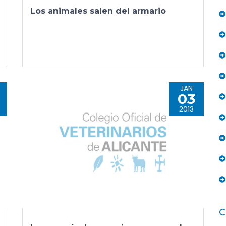
Los animales salen del armario
JAN
03
2013
C