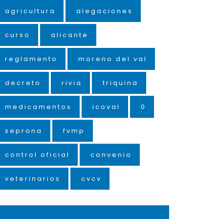
agricultura
alegaciones
curso
alicante
reglamento
moreno del val
decreto
rivia
triquina
medicamentos
icoval
0
seprona
fvmp
control oficial
convenio
veterinarios
cvcv