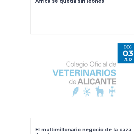
África se queda sin leones
DEC
03
2012
El multimillonario negocio de la caza