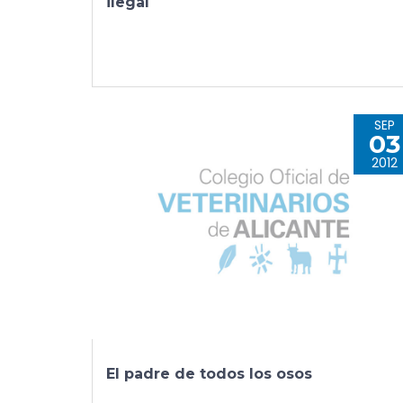
ilegal
SEP
03
2012
El padre de todos los osos