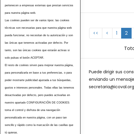
pertenecen a empresas externas que prestan servicios
para nuestra página web.
Las cookies pueden ser de varios tipos: las cookies
técnicas son necesarias para que nuestra página web
<<
<
1
2
pueda funcionar, no necesitan de tu autorización y son
las únicas que tenemos activadas por defecto. Por
Tota
tanto, son las únicas cookies que estarán activas si
solo pulsas el botón ACEPTAR.
El resto de cookies sirven para mejorar nuestra página,
Puede dirigir sus cons
para personalizarla en base a tus preferencias, o para
enviando un mensaje a
poder mostrarte publicidad ajustada a tus búsquedas,
secretaria@icoval.or
gustos e intereses personales. Todas ellas las tenemos
desactivadas por defecto, pero puedes activarlas en
nuestro apartado CONFIGURACIÓN DE COOKIES:
toma el control y disfruta de una navegación
personalizada en nuestra página, con un paso tan
sencillo y rápido como la marcación de las casillas que
tú quieras.