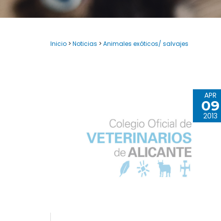
Inicio
>
Noticias
>
Animales exóticos/ salvajes
APR
09
2013