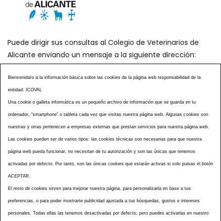
Puede dirigir sus consultas al Colegio de Veterinarios de
Alicante enviando un mensaje a la siguiente dirección:
secretaria@icoval.org
Bienvenida/o a la información básica sobre las cookies de la página web responsabilidad de la
entidad: ICOVAL
¿SABÍAS QUÉ?
AGENDA DE ACTOS
Una cookie o galleta informática es un pequeño archivo de información que se guarda en tu
CENTROS VETERINARIOS
TABLÓN ANUNCIOS
ordenador, “smartphone” o tableta cada vez que visitas nuestra página web. Algunas cookies son
CURSOS Y EVENTOS
TÉRMINOS Y CONDICIONES
nuestras y otras pertenecen a empresas externas que prestan servicios para nuestra página web.
ESPECIAL COVID 19
Las cookies pueden ser de varios tipos: las cookies técnicas son necesarias para que nuestra
página web pueda funcionar, no necesitan de tu autorización y son las únicas que tenemos
HISTORIA DE LA PROFESIÓN VETERINARIA ALICANTINA
activadas por defecto. Por tanto, son las únicas cookies que estarán activas si solo pulsas el botón
NOTICIAS
MULTIMEDIAS
BOLETINES CONSELL
ACEPTAR.
ACCESIBILIDAD
AVISO LEGAL
POLÍTICA PRIVACIDAD
El resto de cookies sirven para mejorar nuestra página, para personalizarla en base a tus
preferencias, o para poder mostrarte publicidad ajustada a tus búsquedas, gustos e intereses
POLÍTICA DE COOKIES
NOTICIAS ICOVAL
NOTICIAS OCV
personales. Todas ellas las tenemos desactivadas por defecto, pero puedes activarlas en nuestro
MAPA WEB