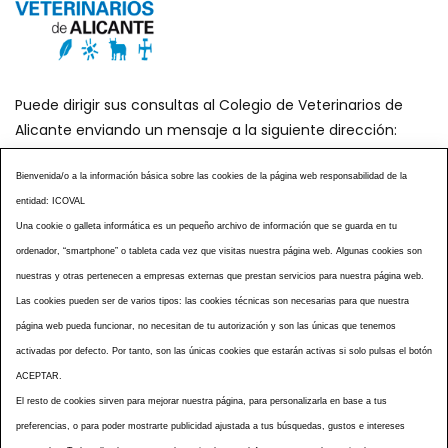
Puede dirigir sus consultas al Colegio de Veterinarios de
Alicante enviando un mensaje a la siguiente dirección:
secretaria@icoval.org
Bienvenida/o a la información básica sobre las cookies de la página web responsabilidad de la
entidad: ICOVAL
¿SABÍAS QUÉ?
AGENDA DE ACTOS
Una cookie o galleta informática es un pequeño archivo de información que se guarda en tu
CENTROS VETERINARIOS
TABLÓN ANUNCIOS
ordenador, “smartphone” o tableta cada vez que visitas nuestra página web. Algunas cookies son
CURSOS Y EVENTOS
TÉRMINOS Y CONDICIONES
nuestras y otras pertenecen a empresas externas que prestan servicios para nuestra página web.
ESPECIAL COVID 19
Las cookies pueden ser de varios tipos: las cookies técnicas son necesarias para que nuestra
página web pueda funcionar, no necesitan de tu autorización y son las únicas que tenemos
HISTORIA DE LA PROFESIÓN VETERINARIA ALICANTINA
activadas por defecto. Por tanto, son las únicas cookies que estarán activas si solo pulsas el botón
NOTICIAS
MULTIMEDIAS
BOLETINES CONSELL
ACEPTAR.
ACCESIBILIDAD
AVISO LEGAL
POLÍTICA PRIVACIDAD
El resto de cookies sirven para mejorar nuestra página, para personalizarla en base a tus
preferencias, o para poder mostrarte publicidad ajustada a tus búsquedas, gustos e intereses
POLÍTICA DE COOKIES
NOTICIAS ICOVAL
NOTICIAS OCV