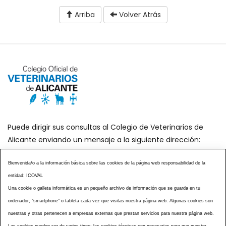
Arriba
Volver Atrás
Puede dirigir sus consultas al Colegio de Veterinarios de
Alicante enviando un mensaje a la siguiente dirección:
secretaria@icoval.org
Bienvenida/o a la información básica sobre las cookies de la página web responsabilidad de la
entidad: ICOVAL
¿SABÍAS QUÉ?
AGENDA DE ACTOS
Una cookie o galleta informática es un pequeño archivo de información que se guarda en tu
CENTROS VETERINARIOS
TABLÓN ANUNCIOS
ordenador, “smartphone” o tableta cada vez que visitas nuestra página web. Algunas cookies son
CURSOS Y EVENTOS
TÉRMINOS Y CONDICIONES
nuestras y otras pertenecen a empresas externas que prestan servicios para nuestra página web.