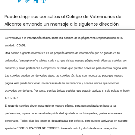
Puede dirigir sus consultas al Colegio de Veterinarios de
Alicante enviando un mensaje a la siguiente dirección:
secretaria@icoval.org
Bienvenida/o a la información básica sobre las cookies de la página web responsabilidad de la
entidad: ICOVAL
¿SABÍAS QUÉ?
AGENDA DE ACTOS
Una cookie o galleta informática es un pequeño archivo de información que se guarda en tu
CENTROS VETERINARIOS
TABLÓN ANUNCIOS
ordenador, “smartphone” o tableta cada vez que visitas nuestra página web. Algunas cookies son
CURSOS Y EVENTOS
TÉRMINOS Y CONDICIONES
nuestras y otras pertenecen a empresas externas que prestan servicios para nuestra página web.
ESPECIAL COVID 19
Las cookies pueden ser de varios tipos: las cookies técnicas son necesarias para que nuestra
página web pueda funcionar, no necesitan de tu autorización y son las únicas que tenemos
HISTORIA DE LA PROFESIÓN VETERINARIA ALICANTINA
activadas por defecto. Por tanto, son las únicas cookies que estarán activas si solo pulsas el botón
NOTICIAS
MULTIMEDIAS
BOLETINES CONSELL
ACEPTAR.
ACCESIBILIDAD
AVISO LEGAL
POLÍTICA PRIVACIDAD
El resto de cookies sirven para mejorar nuestra página, para personalizarla en base a tus
preferencias, o para poder mostrarte publicidad ajustada a tus búsquedas, gustos e intereses
POLÍTICA DE COOKIES
NOTICIAS ICOVAL
NOTICIAS OCV
personales. Todas ellas las tenemos desactivadas por defecto, pero puedes activarlas en nuestro
MAPA WEB
apartado CONFIGURACIÓN DE COOKIES: toma el control y disfruta de una navegación