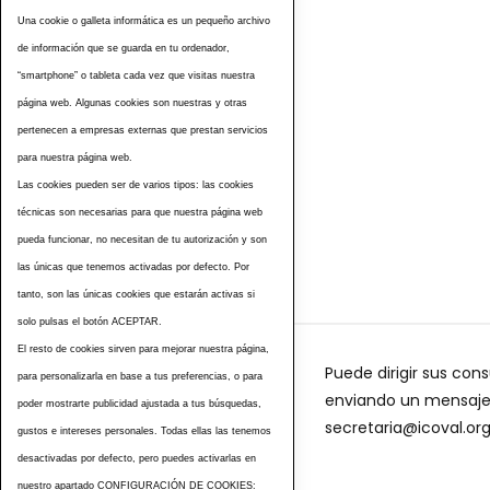
Una cookie o galleta informática es un pequeño archivo
de información que se guarda en tu ordenador,
“smartphone” o tableta cada vez que visitas nuestra
página web. Algunas cookies son nuestras y otras
pertenecen a empresas externas que prestan servicios
para nuestra página web.
Las cookies pueden ser de varios tipos: las cookies
Etiquetas
técnicas son necesarias para que nuestra página web
pueda funcionar, no necesitan de tu autorización y son
las únicas que tenemos activadas por defecto. Por
tanto, son las únicas cookies que estarán activas si
solo pulsas el botón ACEPTAR.
El resto de cookies sirven para mejorar nuestra página,
Puede dirigir sus cons
para personalizarla en base a tus preferencias, o para
enviando un mensaje a
poder mostrarte publicidad ajustada a tus búsquedas,
secretaria@icoval.or
gustos e intereses personales. Todas ellas las tenemos
desactivadas por defecto, pero puedes activarlas en
nuestro apartado CONFIGURACIÓN DE COOKIES: