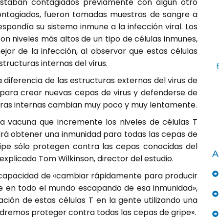
estaban contagiados previamente con algún otro
ontagiados, fueron tomadas muestras de sangre a
spondía su sistema inmune a la infección viral. Los
con niveles más altos de un tipo de células inmunes,
jor de la infección, al observar que estas células
tructuras internas del virus.
diferencia de las estructuras externas del virus de
para crear nuevas cepas de virus y defenderse de
turas internas cambian muy poco y muy lentamente.
una vacuna que incremente los niveles de células T
drá obtener una inmunidad para todas las cepas de
ripe sólo protegen contra las cepas conocidas del
A
explicado Tom Wilkinson, director del estudio.
la capacidad de «cambiar rápidamente para producir
 en todo el mundo escapando de esa inmunidad»,
ación de estas células T en la gente utilizando una
odremos proteger contra todas las cepas de gripe».