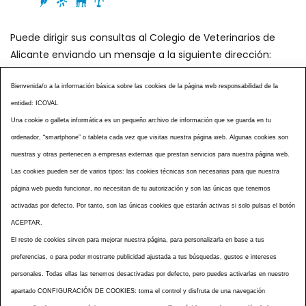
Puede dirigir sus consultas al Colegio de Veterinarios de
Alicante enviando un mensaje a la siguiente dirección:
secretaria@icoval.org
Bienvenida/o a la información básica sobre las cookies de la página web responsabilidad de la
entidad: ICOVAL
¿SABÍAS QUÉ?
AGENDA DE ACTOS
Una cookie o galleta informática es un pequeño archivo de información que se guarda en tu
CENTROS VETERINARIOS
TABLÓN ANUNCIOS
ordenador, “smartphone” o tableta cada vez que visitas nuestra página web. Algunas cookies son
CURSOS Y EVENTOS
TÉRMINOS Y CONDICIONES
nuestras y otras pertenecen a empresas externas que prestan servicios para nuestra página web.
ESPECIAL COVID 19
Las cookies pueden ser de varios tipos: las cookies técnicas son necesarias para que nuestra
página web pueda funcionar, no necesitan de tu autorización y son las únicas que tenemos
HISTORIA DE LA PROFESIÓN VETERINARIA ALICANTINA
activadas por defecto. Por tanto, son las únicas cookies que estarán activas si solo pulsas el botón
NOTICIAS
MULTIMEDIAS
BOLETINES CONSELL
ACEPTAR.
ACCESIBILIDAD
AVISO LEGAL
POLÍTICA PRIVACIDAD
El resto de cookies sirven para mejorar nuestra página, para personalizarla en base a tus
preferencias, o para poder mostrarte publicidad ajustada a tus búsquedas, gustos e intereses
POLÍTICA DE COOKIES
NOTICIAS ICOVAL
NOTICIAS OCV
personales. Todas ellas las tenemos desactivadas por defecto, pero puedes activarlas en nuestro
MAPA WEB
apartado CONFIGURACIÓN DE COOKIES: toma el control y disfruta de una navegación