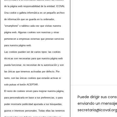
de la página web responsabilidad de la entidad: ICOVAL
Una cookie o galleta informática es un pequeño archivo
de información que se guarda en tu ordenador,
“smartphone” o tableta cada vez que visitas nuestra
página web. Algunas cookies son nuestras y otras
pertenecen a empresas externas que prestan servicios
para nuestra página web.
Las cookies pueden ser de varios tipos: las cookies
Etiquetas
técnicas son necesarias para que nuestra página web
pueda funcionar, no necesitan de tu autorización y son
las únicas que tenemos activadas por defecto. Por
tanto, son las únicas cookies que estarán activas si
solo pulsas el botón ACEPTAR.
El resto de cookies sirven para mejorar nuestra página,
Puede dirigir sus cons
para personalizarla en base a tus preferencias, o para
enviando un mensaje a
poder mostrarte publicidad ajustada a tus búsquedas,
secretaria@icoval.or
gustos e intereses personales. Todas ellas las tenemos