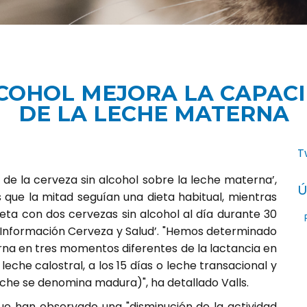
LCOHOL MEJORA LA CAPAC
DE LA LECHE MATERNA
T
to de la cerveza sin alcohol sobre la leche materna’,
Ú
 que la mitad seguían una dieta habitual, mientras
ieta con dos cervezas sin alcohol al día durante 30
e Información Cerveza y Salud’. "Hemos determinado
rna en tres momentos diferentes de la lactancia en
leche calostral, a los 15 días o leche transacional y
 leche se denomina madura)", ha detallado Valls.
que han observado una "disminución de la actividad