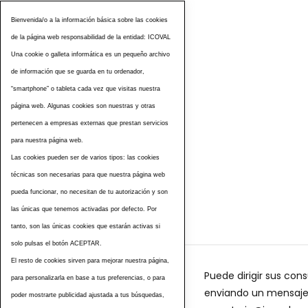
Bienvenida/o a la información básica sobre las cookies
de la página web responsabilidad de la entidad: ICOVAL
Una cookie o galleta informática es un pequeño archivo
de información que se guarda en tu ordenador,
“smartphone” o tableta cada vez que visitas nuestra
página web. Algunas cookies son nuestras y otras
pertenecen a empresas externas que prestan servicios
para nuestra página web.
Las cookies pueden ser de varios tipos: las cookies
Etiquetas
técnicas son necesarias para que nuestra página web
pueda funcionar, no necesitan de tu autorización y son
las únicas que tenemos activadas por defecto. Por
tanto, son las únicas cookies que estarán activas si
solo pulsas el botón ACEPTAR.
El resto de cookies sirven para mejorar nuestra página,
Puede dirigir sus cons
para personalizarla en base a tus preferencias, o para
enviando un mensaje a
poder mostrarte publicidad ajustada a tus búsquedas,