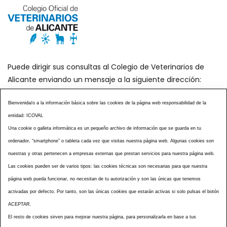
Puede dirigir sus consultas al Colegio de Veterinarios de
Alicante enviando un mensaje a la siguiente dirección:
secretaria@icoval.org
Bienvenida/o a la información básica sobre las cookies de la página web responsabilidad de la
entidad: ICOVAL
¿SABÍAS QUÉ?
AGENDA DE ACTOS
Una cookie o galleta informática es un pequeño archivo de información que se guarda en tu
CENTROS VETERINARIOS
TABLÓN ANUNCIOS
ordenador, “smartphone” o tableta cada vez que visitas nuestra página web. Algunas cookies son
CURSOS Y EVENTOS
TÉRMINOS Y CONDICIONES
nuestras y otras pertenecen a empresas externas que prestan servicios para nuestra página web.
ESPECIAL COVID 19
Las cookies pueden ser de varios tipos: las cookies técnicas son necesarias para que nuestra
página web pueda funcionar, no necesitan de tu autorización y son las únicas que tenemos
HISTORIA DE LA PROFESIÓN VETERINARIA ALICANTINA
activadas por defecto. Por tanto, son las únicas cookies que estarán activas si solo pulsas el botón
NOTICIAS
MULTIMEDIAS
BOLETINES CONSELL
ACEPTAR.
ACCESIBILIDAD
AVISO LEGAL
POLÍTICA PRIVACIDAD
El resto de cookies sirven para mejorar nuestra página, para personalizarla en base a tus