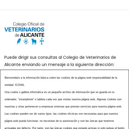
Puede dirigir sus consultas al Colegio de Veterinarios de
Alicante enviando un mensaje a la siguiente dirección:
secretaria@icoval.org
Bienvenida/o a la información básica sobre las cookies de la página web responsabilidad de la
entidad: ICOVAL
¿SABÍAS QUÉ?
AGENDA DE ACTOS
Una cookie o galleta informática es un pequeño archivo de información que se guarda en tu
CENTROS VETERINARIOS
TABLÓN ANUNCIOS
ordenador, “smartphone” o tableta cada vez que visitas nuestra página web. Algunas cookies son
CURSOS Y EVENTOS
TÉRMINOS Y CONDICIONES
nuestras y otras pertenecen a empresas externas que prestan servicios para nuestra página web.
ESPECIAL COVID 19
Las cookies pueden ser de varios tipos: las cookies técnicas son necesarias para que nuestra
página web pueda funcionar, no necesitan de tu autorización y son las únicas que tenemos
HISTORIA DE LA PROFESIÓN VETERINARIA ALICANTINA
activadas por defecto. Por tanto, son las únicas cookies que estarán activas si solo pulsas el botón