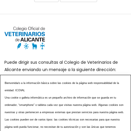
Puede dirigir sus consultas al Colegio de Veterinarios de
Alicante enviando un mensaje a la siguiente dirección:
secretaria@icoval.org
Bienvenida/o a la información básica sobre las cookies de la página web responsabilidad de la
entidad: ICOVAL
¿SABÍAS QUÉ?
AGENDA DE ACTOS
Una cookie o galleta informática es un pequeño archivo de información que se guarda en tu
CENTROS VETERINARIOS
TABLÓN ANUNCIOS
ordenador, “smartphone” o tableta cada vez que visitas nuestra página web. Algunas cookies son
CURSOS Y EVENTOS
TÉRMINOS Y CONDICIONES
nuestras y otras pertenecen a empresas externas que prestan servicios para nuestra página web.
ESPECIAL COVID 19
Las cookies pueden ser de varios tipos: las cookies técnicas son necesarias para que nuestra
página web pueda funcionar, no necesitan de tu autorización y son las únicas que tenemos
HISTORIA DE LA PROFESIÓN VETERINARIA ALICANTINA