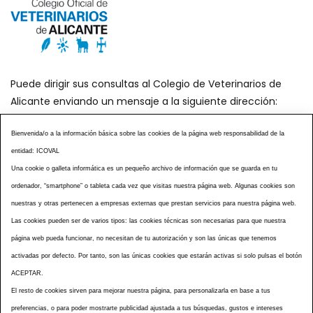
Puede dirigir sus consultas al Colegio de Veterinarios de
Alicante enviando un mensaje a la siguiente dirección:
secretaria@icoval.org
Bienvenida/o a la información básica sobre las cookies de la página web responsabilidad de la
entidad: ICOVAL
¿SABÍAS QUÉ?
AGENDA DE ACTOS
Una cookie o galleta informática es un pequeño archivo de información que se guarda en tu
CENTROS VETERINARIOS
TABLÓN ANUNCIOS
ordenador, “smartphone” o tableta cada vez que visitas nuestra página web. Algunas cookies son
CURSOS Y EVENTOS
TÉRMINOS Y CONDICIONES
nuestras y otras pertenecen a empresas externas que prestan servicios para nuestra página web.
ESPECIAL COVID 19
Las cookies pueden ser de varios tipos: las cookies técnicas son necesarias para que nuestra
página web pueda funcionar, no necesitan de tu autorización y son las únicas que tenemos
HISTORIA DE LA PROFESIÓN VETERINARIA ALICANTINA
activadas por defecto. Por tanto, son las únicas cookies que estarán activas si solo pulsas el botón
NOTICIAS
MULTIMEDIAS
BOLETINES CONSELL
ACEPTAR.
ACCESIBILIDAD
AVISO LEGAL
POLÍTICA PRIVACIDAD
El resto de cookies sirven para mejorar nuestra página, para personalizarla en base a tus
preferencias, o para poder mostrarte publicidad ajustada a tus búsquedas, gustos e intereses