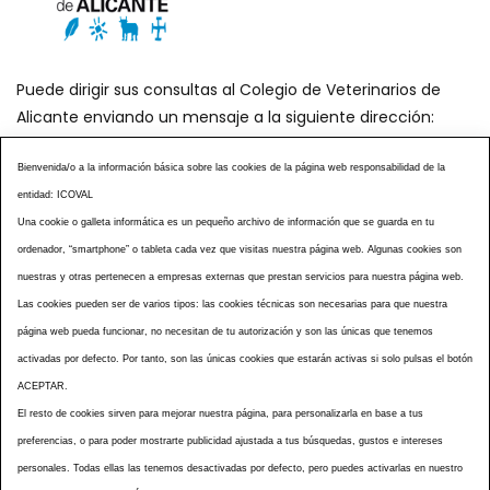
Puede dirigir sus consultas al Colegio de Veterinarios de
Alicante enviando un mensaje a la siguiente dirección:
secretaria@icoval.org
Bienvenida/o a la información básica sobre las cookies de la página web responsabilidad de la
entidad: ICOVAL
¿SABÍAS QUÉ?
AGENDA DE ACTOS
Una cookie o galleta informática es un pequeño archivo de información que se guarda en tu
CENTROS VETERINARIOS
TABLÓN ANUNCIOS
ordenador, “smartphone” o tableta cada vez que visitas nuestra página web. Algunas cookies son
CURSOS Y EVENTOS
TÉRMINOS Y CONDICIONES
nuestras y otras pertenecen a empresas externas que prestan servicios para nuestra página web.
ESPECIAL COVID 19
Las cookies pueden ser de varios tipos: las cookies técnicas son necesarias para que nuestra
página web pueda funcionar, no necesitan de tu autorización y son las únicas que tenemos
HISTORIA DE LA PROFESIÓN VETERINARIA ALICANTINA
activadas por defecto. Por tanto, son las únicas cookies que estarán activas si solo pulsas el botón
NOTICIAS
MULTIMEDIAS
BOLETINES CONSELL
ACEPTAR.
ACCESIBILIDAD
AVISO LEGAL
POLÍTICA PRIVACIDAD
El resto de cookies sirven para mejorar nuestra página, para personalizarla en base a tus
preferencias, o para poder mostrarte publicidad ajustada a tus búsquedas, gustos e intereses
POLÍTICA DE COOKIES
NOTICIAS ICOVAL
NOTICIAS OCV
personales. Todas ellas las tenemos desactivadas por defecto, pero puedes activarlas en nuestro
MAPA WEB