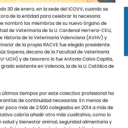
do 30 de enero, en la sede del ICOVV, cuando se
ra de la entidad para celebrar la necesaria
que nombró los miembros de su nuevo órgano de
tad de Veterinaria de la U. Cardenal Herrera-CEU,
e Historia de la Veterinaria Valenciana (AVHV) y
inaria’ de la propia RACVE fue elegido presidente.
Sopena, decano de la Facultad de Ve­te­ri­na­ria
U-UCH) y de tesorero lo fue Antonio Calvo Capilla,
ra­do existente en Valencia, la de la U. Católica de
 últimos tiempos por este colectivo profesional ha
rantías de continuidad ne­cesarias. En menos de
er poco más de 2.500 colegiados en 2014 a más de
tativo ca­bría añadir otro más cualitativo, como lo
salud y bienestar animal, seguridad alimen­ta­ria y