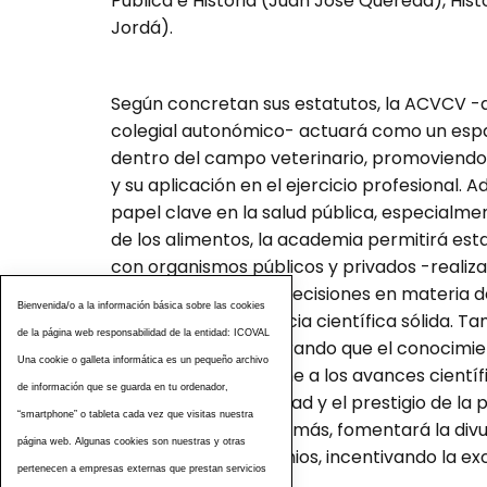
Pública e Historia (Juan José Quereda), Hist
Jordá).
Según concretan sus estatutos, la ACVCV -qu
colegial autonómico- actuará co­mo un espac
dentro del campo veterinario, promoviendo l
y su aplicación en el ejercicio profesional.
papel clave en la salud pública, especialme
de los alimentos, la academia permitirá es­
con organismos públicos y privados -realiz
asegurando que las decisiones en materia de
Bienvenida/o a la información básica sobre las cookies
basen en una evidencia cien­tífica sólida. T
de la página web responsabilidad de la entidad: ICOVAL
pro­fesionales, asegurando que el conocimien
Una cookie o galleta informática es un pequeño archivo
evolucionen con­forme a los avances científ
de información que se guarda en tu ordenador,
fortalecerá la identidad y el prestigio de l
“smartphone” o tableta cada vez que visitas nuestra
y su papel social. Además, fomentará la div
página web. Algunas cookies son nuestras y otras
publicaciones y premios, incentivando la exce
pertenecen a empresas externas que prestan servicios