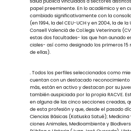
salud pública vinculados a sectores distinto
papel preeminente. En lo aca­démico y en c
cambiado significativamente con la consolidac
(en 1994, la del CEU-UCH y en 2004, la de la
Consell Valencià de Col.legis Veterinaris (CVCV
estas dos facultades- las que han aunado e
ciales- así como designado los primeros 15
de ellas).
. Todos los perfiles seleccionados como mi
cuentan con un destacado reconocimiento e
más, están en activo y destacan por su juv
también auspiciada por la propia RACVE. Est
en alguna de las cinco sec­ciones creadas,
de esta profesión y que, desde el pasado dí
Ciencias Básicas (Katiuska Satué); Medicina y
ciones Animales, Medioambiente y Biodiversi