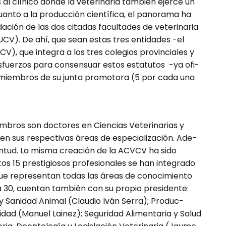
s al clínico donde la veterinaria también ejerce un
uanto a la producción científica, el panorama ha
ión de las dos citadas facultades de ve­te­ri­na­ria
 UCV). De ahí, que sean estas tres entidades -el
), que in­­tegra a los tres colegios pro­vin­ciales y
sfuerzos para consensuar estos estatutos -ya ofi­
 miembros de su junta promotora (5 por cada una
embros son doctores en Ciencias Veterinarias y
n sus respectivas áreas de especialización. Ade­
entud. La misma creación de la ACVCV ha sido
os 15 prestigiosos profesionales se han integrado
 que representan todas las áreas de conocimiento
a 30, cuentan también con su propio presidente:
 Sanidad Animal (Claudio Iván Serra); Pro­­­duc­­
dad (Manuel Lainez); Seguridad Alimentaria y Salud