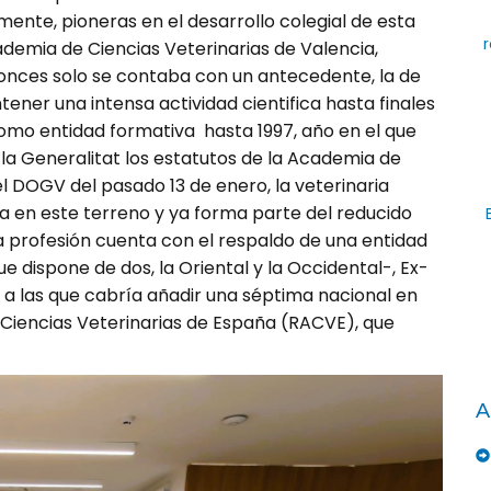
nte, pioneras en el desarrollo co­le­gial de es­ta
r
cademia de Ciencias Veterinarias de Valencia,
onces solo se contaba con un antecedente, la de
ener una intensa ac­ti­vi­dad cien­ti­fi­ca hasta finales
omo entidad formativa hasta 1997, año en el que
r la Generalitat los estatutos de la Academia de
l DOGV del pa­sado 13 de enero, la veterinaria
 en este terreno y ya forma par­te del re­­ducido
 profesión cuenta con el respaldo de una entidad
ue dispone de dos, la Oriental y la Occidental-, Ex­
), a las que cabría añadir una séptima nacional en
 Ciencias Veterinarias de España (RACVE), que
A