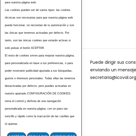
para nuestra página web.
Las cookies pueden ser de varios tipos: las cookies
Etiquetas
técnicas son necesarias para que nuestra página web
pueda funcionar, no necesitan de tu autorización y son
las únicas que tenemos activadas por defecto. Por
tanto, son las únicas cookies que estarán activas si
solo pulsas el botón ACEPTAR.
El resto de cookies sirven para mejorar nuestra página,
Puede dirigir sus cons
para personalizarla en base a tus preferencias, o para
enviando un mensaje a
poder mostrarte publicidad ajustada a tus búsquedas,
secretaria@icoval.or
gustos e intereses personales. Todas ellas las tenemos
desactivadas por defecto, pero puedes activarlas en
nuestro apartado CONFIGURACIÓN DE COOKIES:
toma el control y disfruta de una navegación
personalizada en nuestra página, con un paso tan
sencillo y rápido como la marcación de las casillas que
tú quieras.