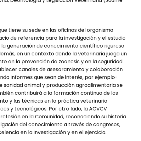
oria, Deontología y Legislación Veterinaria (Jaume
e tiene su sede en las oficinas del organismo
io de referencia para la investigación y el estudio
a generación de co­no­ci­miento científico riguroso
 Además, en un contexto donde la veterinaria juega un
nte en la prevención de zoonosis y en la seguridad
ta­blecer canales de asesoramiento y colaboración
ando informes que sean de interés, por ejemplo-
 sanidad animal y pro­ducción agroa­limentaria se
ambién contribuirá a la formación continua de los
to y las técnicas en la práctica veterinaria
icos y tecnológicos. Por otro lado, la ACVCV
a profesión en la Comunidad, reconociendo su historia
ulgación del co­nocimiento a través de congresos,
lencia en la investigación y en el ejercicio.