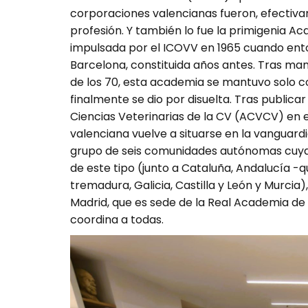
cor­poraciones valencianas fueron, efectivame
pro­­fesión. Y también lo fue la primigenia A
impulsada por el ICOVV en 1965 cuando ent
Barcelona, cons­­­ti­tui­da años antes. Tras mant
de los 70, esta academia se mantuvo solo c
finalmente se dio por disuelta. Tras pu­blica
Ciencias Veterinarias de la CV (ACVCV) en e
valenciana vuelve a situarse en la vanguardia
grupo de seis co­munidades autónomas cuya
de este tipo (jun­to a Cataluña, Andalucía -q
tremadura, Galicia, Castilla y León y Mur­cia
Madrid, que es sede de la Real Academia de
coordina a todas.