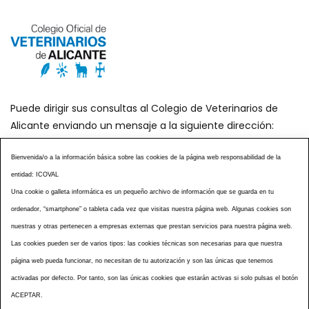
Puede dirigir sus consultas al Colegio de Veterinarios de
Alicante enviando un mensaje a la siguiente dirección:
secretaria@icoval.org
Bienvenida/o a la información básica sobre las cookies de la página web responsabilidad de la
entidad: ICOVAL
¿SABÍAS QUÉ?
AGENDA DE ACTOS
Una cookie o galleta informática es un pequeño archivo de información que se guarda en tu
CENTROS VETERINARIOS
TABLÓN ANUNCIOS
ordenador, “smartphone” o tableta cada vez que visitas nuestra página web. Algunas cookies son
CURSOS Y EVENTOS
TÉRMINOS Y CONDICIONES
nuestras y otras pertenecen a empresas externas que prestan servicios para nuestra página web.
ESPECIAL COVID 19
Las cookies pueden ser de varios tipos: las cookies técnicas son necesarias para que nuestra
página web pueda funcionar, no necesitan de tu autorización y son las únicas que tenemos
HISTORIA DE LA PROFESIÓN VETERINARIA ALICANTINA
activadas por defecto. Por tanto, son las únicas cookies que estarán activas si solo pulsas el botón
NOTICIAS
MULTIMEDIAS
BOLETINES CONSELL
ACEPTAR.