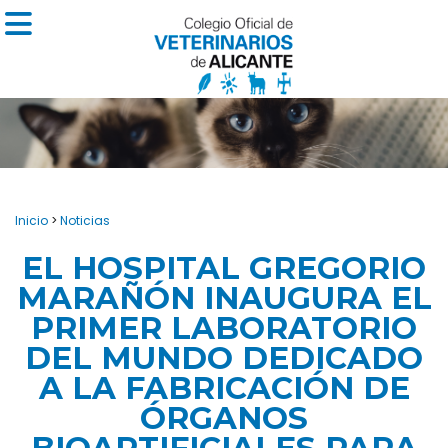
Inicio
>
Noticias
EL HOSPITAL GREGORIO
MARAÑÓN INAUGURA EL
PRIMER LABORATORIO
DEL MUNDO DEDICADO
A LA FABRICACIÓN DE
ÓRGANOS