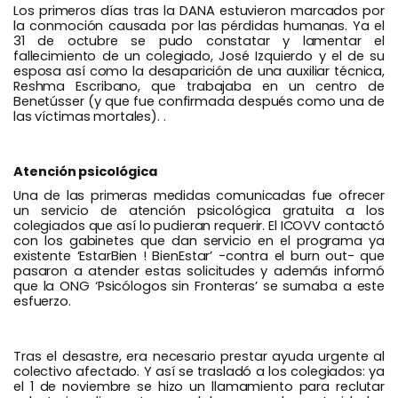
Los primeros días tras la DANA estuvieron marcados por
la conmoción causada por las pérdidas humanas. Ya el
31 de octubre se pudo constatar y lamentar el
fallecimiento de un colegiado, José Izquierdo y el de su
esposa así como la desaparición de una auxiliar técnica,
Reshma Escribano, que trabajaba en un centro de
Benetússer (y que fue confirmada después como una de
las víctimas mortales). .
Atención psicológica
Una de las primeras medidas comunicadas fue ofrecer
un servicio de atención psicológica gratuita a los
colegiados que así lo pudieran requerir. El ICOVV contactó
con los gabinetes que dan servicio en el programa ya
existente ‘EstarBien ! BienEstar’ -contra el burn out- que
pasaron a atender estas solicitudes y además informó
que la ONG ‘Psicólogos sin Fronteras’ se sumaba a este
esfuerzo.
Tras el desastre, era necesario prestar ayuda urgente al
colectivo afectado. Y así se trasladó a los colegiados: ya
el 1 de noviembre se hizo un llamamiento para reclutar