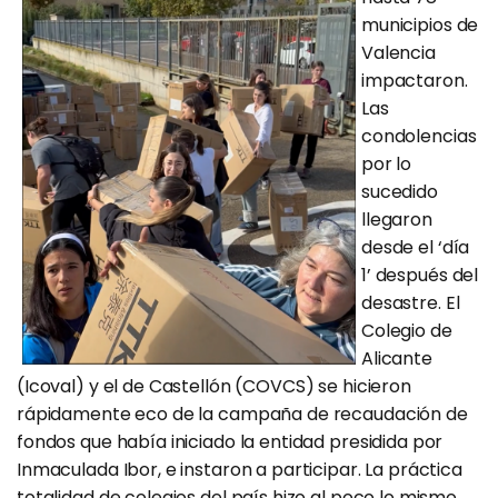
municipios de
Valencia
impactaron.
Las
condolencias
por lo
sucedido
llegaron
desde el ‘día
1’ después del
desastre. El
Colegio de
Alicante
(Icoval) y el de Castellón (COVCS) se hicieron
rápidamente eco de la campaña de recaudación de
fondos que había iniciado la entidad presidida por
Inmaculada Ibor, e instaron a participar. La práctica
totalidad de colegios del país hizo al poco lo mismo.