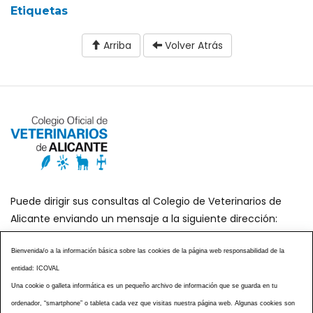
Etiquetas
Arriba
Volver Atrás
Puede dirigir sus consultas al Colegio de Veterinarios de
Alicante enviando un mensaje a la siguiente dirección:
secretaria@icoval.org
Bienvenida/o a la información básica sobre las cookies de la página web responsabilidad de la
entidad: ICOVAL
¿SABÍAS QUÉ?
AGENDA DE ACTOS
Una cookie o galleta informática es un pequeño archivo de información que se guarda en tu
CENTROS VETERINARIOS
TABLÓN ANUNCIOS
ordenador, “smartphone” o tableta cada vez que visitas nuestra página web. Algunas cookies son