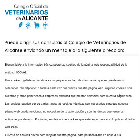
Puede dirigir sus consultas al Colegio de Veterinarios de
Alicante enviando un mensaje a la siguiente dirección:
secretaria@icoval.org
Bienvenida/o a la información básica sobre las cookies de la página web responsabilidad de la
entidad: ICOVAL
¿SABÍAS QUÉ?
AGENDA DE ACTOS
Una cookie o galleta informática es un pequeño archivo de información que se guarda en tu
CENTROS VETERINARIOS
TABLÓN ANUNCIOS
ordenador, “smartphone” o tableta cada vez que visitas nuestra página web. Algunas cookies son
CURSOS Y EVENTOS
TÉRMINOS Y CONDICIONES
nuestras y otras pertenecen a empresas externas que prestan servicios para nuestra página web.
ESPECIAL COVID 19
Las cookies pueden ser de varios tipos: las cookies técnicas son necesarias para que nuestra
página web pueda funcionar, no necesitan de tu autorización y son las únicas que tenemos
HISTORIA DE LA PROFESIÓN VETERINARIA ALICANTINA
activadas por defecto. Por tanto, son las únicas cookies que estarán activas si solo pulsas el botón
NOTICIAS
MULTIMEDIAS
BOLETINES CONSELL
ACEPTAR.
ACCESIBILIDAD
AVISO LEGAL
POLÍTICA PRIVACIDAD
El resto de cookies sirven para mejorar nuestra página, para personalizarla en base a tus