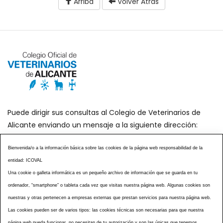
Arriba
Volver Atrás
Puede dirigir sus consultas al Colegio de Veterinarios de
Alicante enviando un mensaje a la siguiente dirección:
secretaria@icoval.org
Bienvenida/o a la información básica sobre las cookies de la página web responsabilidad de la
entidad: ICOVAL
¿SABÍAS QUÉ?
AGENDA DE ACTOS
Una cookie o galleta informática es un pequeño archivo de información que se guarda en tu
CENTROS VETERINARIOS
TABLÓN ANUNCIOS
ordenador, “smartphone” o tableta cada vez que visitas nuestra página web. Algunas cookies son
CURSOS Y EVENTOS
TÉRMINOS Y CONDICIONES
nuestras y otras pertenecen a empresas externas que prestan servicios para nuestra página web.
ESPECIAL COVID 19
Las cookies pueden ser de varios tipos: las cookies técnicas son necesarias para que nuestra
página web pueda funcionar, no necesitan de tu autorización y son las únicas que tenemos