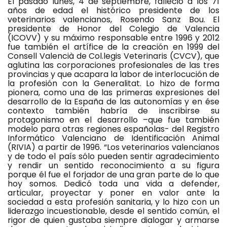
El pasado lunes, 4 de septiembre, falleció a los 71
años de edad el histórico presidente de los
veterinarios valencianos, Rosendo Sanz Bou. El
presidente de Honor del Colegio de Valencia
(ICOVV) y su máximo responsable entre 1996 y 2012
fue también el artífice de la creación en 1999 del
Consell Valencià de Col.legis Veterinaris (CVCV), que
aglutina las corporaciones profesionales de las tres
provincias y que acapara la labor de interlocución de
la profesión con la Generalitat. Lo hizo de forma
pionera, como una de las primeras expresiones del
desarrollo de la España de las autonomías y en ése
contexto también habría de inscribirse su
protagonismo en el desarrollo –que fue también
modelo para otras regiones españolas- del Registro
Informático Valenciano de Identificación Animal
(RIVIA) a partir de 1996. “Los veterinarios valencianos
y de todo el país sólo pueden sentir agradecimiento
y rendir un sentido reconocimiento a su figura
porque él fue el forjador de una gran parte de lo que
hoy somos. Dedicó toda una vida a defender,
articular, proyectar y poner en valor ante la
sociedad a esta profesión sanitaria, y lo hizo con un
liderazgo incuestionable, desde el sentido común, el
rigor de quien gustaba siempre dialogar y armarse