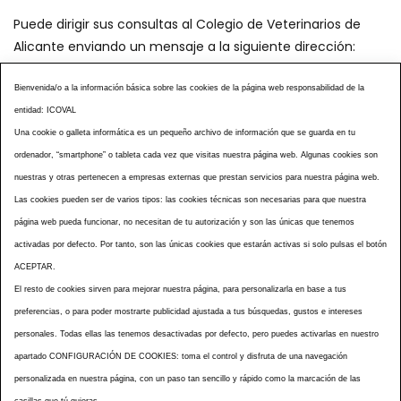
Puede dirigir sus consultas al Colegio de Veterinarios de
Alicante enviando un mensaje a la siguiente dirección:
secretaria@icoval.org
Bienvenida/o a la información básica sobre las cookies de la página web responsabilidad de la
entidad: ICOVAL
¿SABÍAS QUÉ?
AGENDA DE ACTOS
Una cookie o galleta informática es un pequeño archivo de información que se guarda en tu
CENTROS VETERINARIOS
TABLÓN ANUNCIOS
ordenador, “smartphone” o tableta cada vez que visitas nuestra página web. Algunas cookies son
CURSOS Y EVENTOS
TÉRMINOS Y CONDICIONES
nuestras y otras pertenecen a empresas externas que prestan servicios para nuestra página web.
ESPECIAL COVID 19
Las cookies pueden ser de varios tipos: las cookies técnicas son necesarias para que nuestra
página web pueda funcionar, no necesitan de tu autorización y son las únicas que tenemos
HISTORIA DE LA PROFESIÓN VETERINARIA ALICANTINA
activadas por defecto. Por tanto, son las únicas cookies que estarán activas si solo pulsas el botón
NOTICIAS
MULTIMEDIAS
BOLETINES CONSELL
ACEPTAR.
ACCESIBILIDAD
AVISO LEGAL
POLÍTICA PRIVACIDAD
El resto de cookies sirven para mejorar nuestra página, para personalizarla en base a tus
preferencias, o para poder mostrarte publicidad ajustada a tus búsquedas, gustos e intereses
POLÍTICA DE COOKIES
NOTICIAS ICOVAL
NOTICIAS OCV
personales. Todas ellas las tenemos desactivadas por defecto, pero puedes activarlas en nuestro
MAPA WEB
apartado CONFIGURACIÓN DE COOKIES: toma el control y disfruta de una navegación
personalizada en nuestra página, con un paso tan sencillo y rápido como la marcación de las