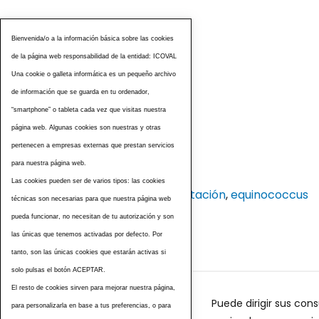
Bienvenida/o a la información básica sobre las cookies
de la página web responsabilidad de la entidad: ICOVAL
Una cookie o galleta informática es un pequeño archivo
de información que se guarda en tu ordenador,
“smartphone” o tableta cada vez que visitas nuestra
página web. Algunas cookies son nuestras y otras
pertenecen a empresas externas que prestan servicios
para nuestra página web.
Etiquetas
Las cookies pueden ser de varios tipos: las cookies
cvcv
,
sello
,
desparasitación
,
equinococcus
técnicas son necesarias para que nuestra página web
pueda funcionar, no necesitan de tu autorización y son
las únicas que tenemos activadas por defecto. Por
tanto, son las únicas cookies que estarán activas si
solo pulsas el botón ACEPTAR.
El resto de cookies sirven para mejorar nuestra página,
Puede dirigir sus cons
para personalizarla en base a tus preferencias, o para