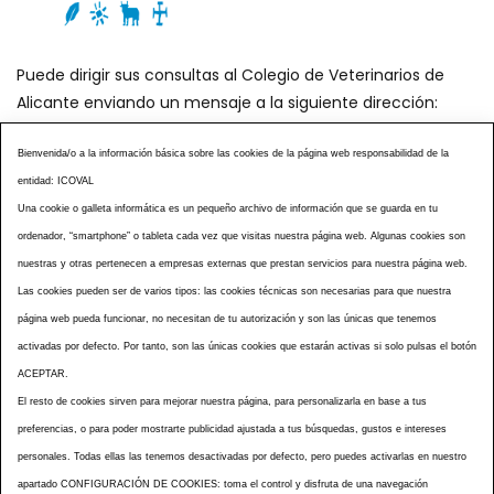
Puede dirigir sus consultas al Colegio de Veterinarios de
Alicante enviando un mensaje a la siguiente dirección:
secretaria@icoval.org
Bienvenida/o a la información básica sobre las cookies de la página web responsabilidad de la
entidad: ICOVAL
¿SABÍAS QUÉ?
AGENDA DE ACTOS
Una cookie o galleta informática es un pequeño archivo de información que se guarda en tu
CENTROS VETERINARIOS
TABLÓN ANUNCIOS
ordenador, “smartphone” o tableta cada vez que visitas nuestra página web. Algunas cookies son
CURSOS Y EVENTOS
TÉRMINOS Y CONDICIONES
nuestras y otras pertenecen a empresas externas que prestan servicios para nuestra página web.
ESPECIAL COVID 19
Las cookies pueden ser de varios tipos: las cookies técnicas son necesarias para que nuestra
página web pueda funcionar, no necesitan de tu autorización y son las únicas que tenemos
HISTORIA DE LA PROFESIÓN VETERINARIA ALICANTINA
activadas por defecto. Por tanto, son las únicas cookies que estarán activas si solo pulsas el botón
NOTICIAS
MULTIMEDIAS
BOLETINES CONSELL
ACEPTAR.
ACCESIBILIDAD
AVISO LEGAL
POLÍTICA PRIVACIDAD
El resto de cookies sirven para mejorar nuestra página, para personalizarla en base a tus
preferencias, o para poder mostrarte publicidad ajustada a tus búsquedas, gustos e intereses
POLÍTICA DE COOKIES
NOTICIAS ICOVAL
NOTICIAS OCV
personales. Todas ellas las tenemos desactivadas por defecto, pero puedes activarlas en nuestro
MAPA WEB
apartado CONFIGURACIÓN DE COOKIES: toma el control y disfruta de una navegación