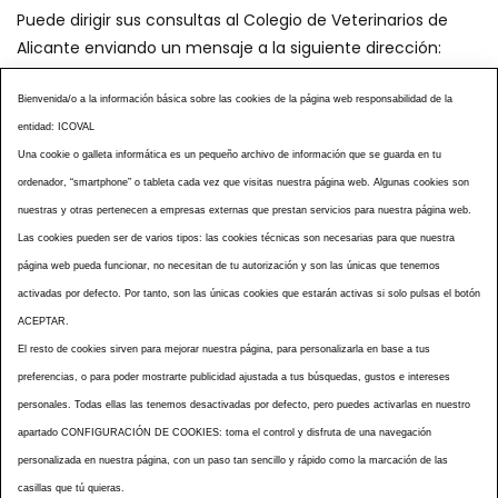
Puede dirigir sus consultas al Colegio de Veterinarios de
Alicante enviando un mensaje a la siguiente dirección:
secretaria@icoval.org
Bienvenida/o a la información básica sobre las cookies de la página web responsabilidad de la
entidad: ICOVAL
¿SABÍAS QUÉ?
AGENDA DE ACTOS
Una cookie o galleta informática es un pequeño archivo de información que se guarda en tu
CENTROS VETERINARIOS
TABLÓN ANUNCIOS
ordenador, “smartphone” o tableta cada vez que visitas nuestra página web. Algunas cookies son
CURSOS Y EVENTOS
TÉRMINOS Y CONDICIONES
nuestras y otras pertenecen a empresas externas que prestan servicios para nuestra página web.
ESPECIAL COVID 19
Las cookies pueden ser de varios tipos: las cookies técnicas son necesarias para que nuestra
página web pueda funcionar, no necesitan de tu autorización y son las únicas que tenemos
HISTORIA DE LA PROFESIÓN VETERINARIA ALICANTINA
activadas por defecto. Por tanto, son las únicas cookies que estarán activas si solo pulsas el botón
NOTICIAS
MULTIMEDIAS
BOLETINES CONSELL
ACEPTAR.
ACCESIBILIDAD
AVISO LEGAL
POLÍTICA PRIVACIDAD
El resto de cookies sirven para mejorar nuestra página, para personalizarla en base a tus
preferencias, o para poder mostrarte publicidad ajustada a tus búsquedas, gustos e intereses
POLÍTICA DE COOKIES
NOTICIAS ICOVAL
NOTICIAS OCV
personales. Todas ellas las tenemos desactivadas por defecto, pero puedes activarlas en nuestro
MAPA WEB
apartado CONFIGURACIÓN DE COOKIES: toma el control y disfruta de una navegación
personalizada en nuestra página, con un paso tan sencillo y rápido como la marcación de las
casillas que tú quieras.