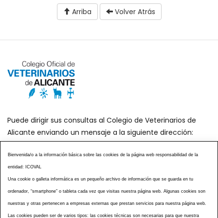
Arriba
Volver Atrás
Puede dirigir sus consultas al Colegio de Veterinarios de
Alicante enviando un mensaje a la siguiente dirección:
secretaria@icoval.org
Bienvenida/o a la información básica sobre las cookies de la página web responsabilidad de la
entidad: ICOVAL
¿SABÍAS QUÉ?
AGENDA DE ACTOS
Una cookie o galleta informática es un pequeño archivo de información que se guarda en tu
CENTROS VETERINARIOS
TABLÓN ANUNCIOS
ordenador, “smartphone” o tableta cada vez que visitas nuestra página web. Algunas cookies son
CURSOS Y EVENTOS
TÉRMINOS Y CONDICIONES
nuestras y otras pertenecen a empresas externas que prestan servicios para nuestra página web.
Las cookies pueden ser de varios tipos: las cookies técnicas son necesarias para que nuestra