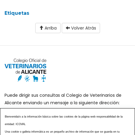
Etiquetas
Arriba
Volver Atrás
Puede dirigir sus consultas al Colegio de Veterinarios de
Alicante enviando un mensaje a la siguiente dirección:
secretaria@icoval.org
Bienvenida/o a la información básica sobre las cookies de la página web responsabilidad de la
entidad: ICOVAL
¿SABÍAS QUÉ?
AGENDA DE ACTOS
Una cookie o galleta informática es un pequeño archivo de información que se guarda en tu