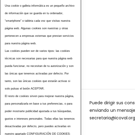
Una cookie o galleta informática es un pequeño archivo
de información que se guarda en tu ordenador,
“smartphone” o tableta cada vez que visitas nuestra
página web. Algunas cookies son nuestras y otras
pertenecen a empresas externas que prestan servicios
para nuestra página web.
Las cookies pueden ser de varios tipos: las cookies
Etiquetas
técnicas son necesarias para que nuestra página web
pueda funcionar, no necesitan de tu autorización y son
las únicas que tenemos activadas por defecto. Por
tanto, son las únicas cookies que estarán activas si
solo pulsas el botón ACEPTAR.
El resto de cookies sirven para mejorar nuestra página,
Puede dirigir sus cons
para personalizarla en base a tus preferencias, o para
enviando un mensaje a
poder mostrarte publicidad ajustada a tus búsquedas,
secretaria@icoval.or
gustos e intereses personales. Todas ellas las tenemos
desactivadas por defecto, pero puedes activarlas en
nuestro apartado CONFIGURACIÓN DE COOKIES: