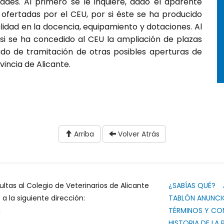
dades. Al primero se le inquiere, dado el aparente
ofertadas por el CEU, por si éste se ha producido
alidad en la docencia, equipamiento y dotaciones. Al
si se ha concedido al CEU la ampliación de plazas
do de tramitación de otras posibles aperturas de
vincia de Alicante.
Arriba
Volver Atrás
ultas al Colegio de Veterinarios de Alicante
¿SABÍAS QUÉ?
 la siguiente dirección:
TABLÓN ANUNCI
g
TÉRMINOS Y CO
HISTORIA DE LA 