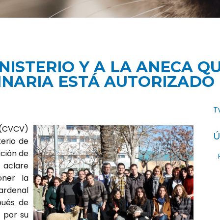
INISTERIO Y A LA ANECA 
INARIA ESTÁ AUTORIZADO 
T
s (CVCV)
Ú
erio de
ación de
 aclare
oner la
Cardenal
pués de
 por su