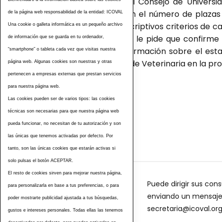
las relaciones con el Consejo de Universi
brusco salto dado en el número de plazas 
de la página web responsabilidad de la entidad: ICOVAL
respetando los prescriptivos criterios de c
Una cookie o galleta informática es un pequeño archivo
segundo, además, se le pide que confirme 
de información que se guarda en tu ordenador,
citada así como información sobre el esta
“smartphone” o tableta cada vez que visitas nuestra
facultades privadas de Veterinaria en la pro
página web. Algunas cookies son nuestras y otras
pertenecen a empresas externas que prestan servicios
para nuestra página web.
Las cookies pueden ser de varios tipos: las cookies
Etiquetas
técnicas son necesarias para que nuestra página web
pueda funcionar, no necesitan de tu autorización y son
las únicas que tenemos activadas por defecto. Por
tanto, son las únicas cookies que estarán activas si
solo pulsas el botón ACEPTAR.
El resto de cookies sirven para mejorar nuestra página,
Puede dirigir sus cons
para personalizarla en base a tus preferencias, o para
enviando un mensaje a
poder mostrarte publicidad ajustada a tus búsquedas,
secretaria@icoval.or
gustos e intereses personales. Todas ellas las tenemos