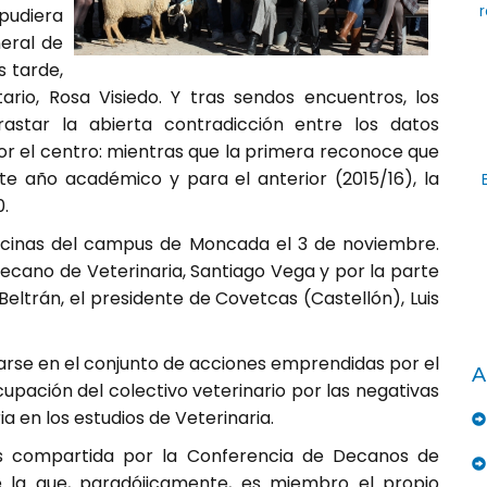
r
pudiera
neral de
 tarde,
tario, Rosa Visiedo. Y tras sendos encuentros, los
rastar la abierta contradicción entre los datos
por el centro: mientras que la primera reconoce que
te año académico y para el anterior (2015/16), la
.
oficinas del campus de Moncada el 3 de noviembre.
ecano de Veterinaria, Santiago Vega y por la parte
 Beltrán, el presidente de Covetcas (Castellón), Luis
rse en el conjunto de acciones emprendidas por el
A
upación del colectivo veterinario por las negativas
a en los estudios de Veterinaria.
es compartida por la Conferencia de Decanos de
e la que, paradójicamente, es miembro el propio