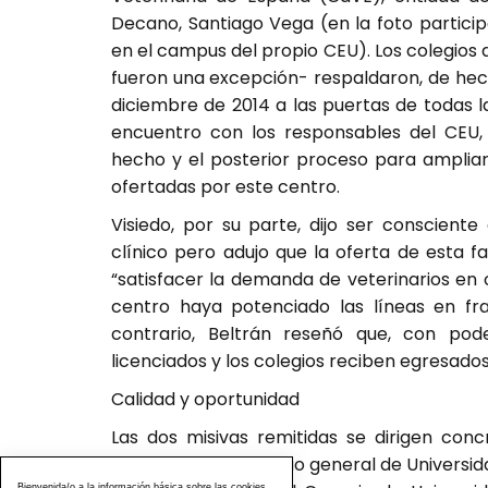
Decano, Santiago Vega (en la foto partici
en el campus del propio CEU). Los colegios d
fueron una excepción- respaldaron, de hech
diciembre de 2014 a las puertas de todas l
encuentro con los responsables del CEU, 
hecho y el posterior proceso para ampliar,
ofertadas por este centro.
Visiedo, por su parte, dijo ser conscient
clínico pero adujo que la oferta de esta f
“satisfacer la demanda de veterinarios en
centro haya potenciado las líneas en fra
contrario, Beltrán reseñó que, con poder
licenciados y los colegios reciben egresado
Calidad y oportunidad
Las dos misivas remitidas se dirigen con
Galindo y al secretario general de Universid
Bienvenida/o a la información básica sobre las cookies