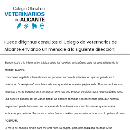
Puede dirigir sus consultas al Colegio de Veterinarios de
Alicante enviando un mensaje a la siguiente dirección:
secretaria@icoval.org
Bienvenida/o a la información básica sobre las cookies de la página web responsabilidad de la
entidad: ICOVAL
¿SABÍAS QUÉ?
AGENDA DE ACTOS
Una cookie o galleta informática es un pequeño archivo de información que se guarda en tu
CENTROS VETERINARIOS
TABLÓN ANUNCIOS
ordenador, “smartphone” o tableta cada vez que visitas nuestra página web. Algunas cookies son
CURSOS Y EVENTOS
TÉRMINOS Y CONDICIONES
nuestras y otras pertenecen a empresas externas que prestan servicios para nuestra página web.
ESPECIAL COVID 19
Las cookies pueden ser de varios tipos: las cookies técnicas son necesarias para que nuestra
página web pueda funcionar, no necesitan de tu autorización y son las únicas que tenemos
HISTORIA DE LA PROFESIÓN VETERINARIA ALICANTINA
activadas por defecto. Por tanto, son las únicas cookies que estarán activas si solo pulsas el botón
NOTICIAS
MULTIMEDIAS
BOLETINES CONSELL
ACEPTAR.
ACCESIBILIDAD
AVISO LEGAL
POLÍTICA PRIVACIDAD
El resto de cookies sirven para mejorar nuestra página, para personalizarla en base a tus