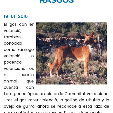
RASGOS
19-01-2016
El gos coniller
valencià,
también
conocido
como xarnego
valencià o
podenco
valenciano, es
el cuarto
animal que
cuenta con
libro genealógico propio en la Comunitat valenciana.
Tras el gos rater valencià, la gallina de Chulilla y la
oveja de guirra, ahora se reconoce a esta raza de
perro autóctono y sus rasgos, físicos y funcionales.