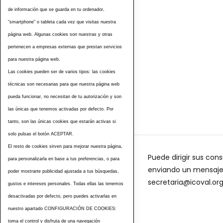
de información que se guarda en tu ordenador,
“smartphone” o tableta cada vez que visitas nuestra
página web. Algunas cookies son nuestras y otras
pertenecen a empresas externas que prestan servicios
para nuestra página web.
Las cookies pueden ser de varios tipos: las cookies
Etiquetas
técnicas son necesarias para que nuestra página web
pueda funcionar, no necesitan de tu autorización y son
las únicas que tenemos activadas por defecto. Por
tanto, son las únicas cookies que estarán activas si
solo pulsas el botón ACEPTAR.
El resto de cookies sirven para mejorar nuestra página,
Puede dirigir sus cons
para personalizarla en base a tus preferencias, o para
enviando un mensaje a
poder mostrarte publicidad ajustada a tus búsquedas,
secretaria@icoval.or
gustos e intereses personales. Todas ellas las tenemos
desactivadas por defecto, pero puedes activarlas en
nuestro apartado CONFIGURACIÓN DE COOKIES:
toma el control y disfruta de una navegación