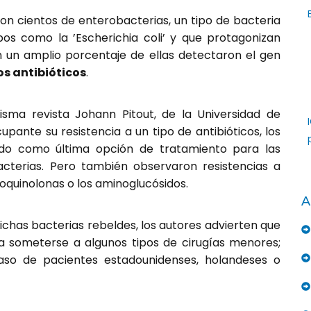
on cientos de enterobacterias, un tipo de bacteria
os como la ’Escherichia coli’ y que protagonizan
En un amplio porcentaje de ellas detectaron el gen
los antibióticos
.
ma revista Johann Pitout, de la Universidad de
ante su resistencia a un tipo de antibióticos, los
o como última opción de tratamiento para las
acterias. Pero también observaron resistencias a
oroquinolonas o los aminoglucósidos.
A
dichas bacterias rebeldes, los autores advierten que
 a someterse a algunos tipos de cirugías menores;
so de pacientes estadounidenses, holandeses o