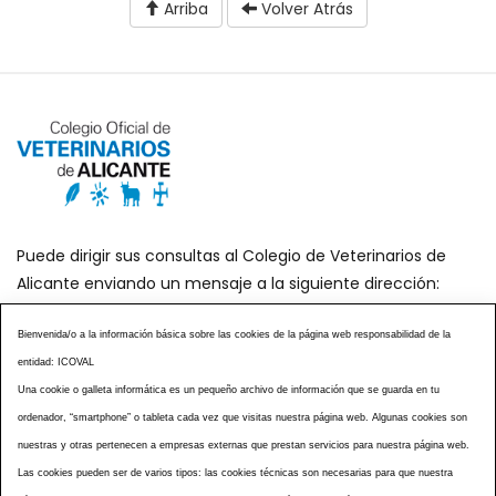
Arriba
Volver Atrás
Puede dirigir sus consultas al Colegio de Veterinarios de
Alicante enviando un mensaje a la siguiente dirección:
secretaria@icoval.org
Bienvenida/o a la información básica sobre las cookies de la página web responsabilidad de la
entidad: ICOVAL
¿SABÍAS QUÉ?
AGENDA DE ACTOS
Una cookie o galleta informática es un pequeño archivo de información que se guarda en tu
CENTROS VETERINARIOS
TABLÓN ANUNCIOS
ordenador, “smartphone” o tableta cada vez que visitas nuestra página web. Algunas cookies son
CURSOS Y EVENTOS
TÉRMINOS Y CONDICIONES
nuestras y otras pertenecen a empresas externas que prestan servicios para nuestra página web.
ESPECIAL COVID 19
Las cookies pueden ser de varios tipos: las cookies técnicas son necesarias para que nuestra