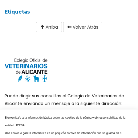
Etiquetas
Arriba
Volver Atrás
Puede dirigir sus consultas al Colegio de Veterinarios de
Alicante enviando un mensaje a la siguiente dirección:
secretaria@icoval.org
Bienvenida/o a la información básica sobre las cookies de la página web responsabilidad de la
entidad: ICOVAL
¿SABÍAS QUÉ?
AGENDA DE ACTOS
Una cookie o galleta informática es un pequeño archivo de información que se guarda en tu