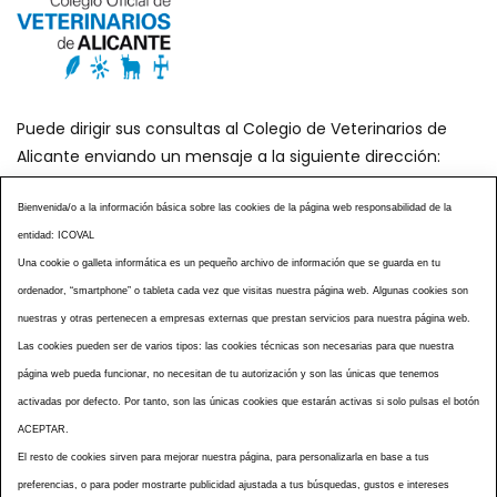
Puede dirigir sus consultas al Colegio de Veterinarios de
Alicante enviando un mensaje a la siguiente dirección:
secretaria@icoval.org
Bienvenida/o a la información básica sobre las cookies de la página web responsabilidad de la
entidad: ICOVAL
¿SABÍAS QUÉ?
AGENDA DE ACTOS
Una cookie o galleta informática es un pequeño archivo de información que se guarda en tu
CENTROS VETERINARIOS
TABLÓN ANUNCIOS
ordenador, “smartphone” o tableta cada vez que visitas nuestra página web. Algunas cookies son
CURSOS Y EVENTOS
TÉRMINOS Y CONDICIONES
nuestras y otras pertenecen a empresas externas que prestan servicios para nuestra página web.
ESPECIAL COVID 19
Las cookies pueden ser de varios tipos: las cookies técnicas son necesarias para que nuestra
página web pueda funcionar, no necesitan de tu autorización y son las únicas que tenemos
HISTORIA DE LA PROFESIÓN VETERINARIA ALICANTINA
activadas por defecto. Por tanto, son las únicas cookies que estarán activas si solo pulsas el botón
NOTICIAS
MULTIMEDIAS
BOLETINES CONSELL
ACEPTAR.
ACCESIBILIDAD
AVISO LEGAL
POLÍTICA PRIVACIDAD
El resto de cookies sirven para mejorar nuestra página, para personalizarla en base a tus
preferencias, o para poder mostrarte publicidad ajustada a tus búsquedas, gustos e intereses
POLÍTICA DE COOKIES
NOTICIAS ICOVAL
NOTICIAS OCV