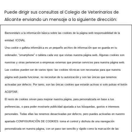
Puede dirigir sus consultas al Colegio de Veterinarios de
Alicante enviando un mensaje a la siguiente dirección:
secretaria@icoval.org
Bienvenida/o a la información básica sobre las cookies de la página web responsabilidad de la
entidad: ICOVAL
¿SABÍAS QUÉ?
AGENDA DE ACTOS
Una cookie o galleta informática es un pequeño archivo de información que se guarda en tu
CENTROS VETERINARIOS
TABLÓN ANUNCIOS
ordenador, “smartphone” o tableta cada vez que visitas nuestra página web. Algunas cookies son
CURSOS Y EVENTOS
TÉRMINOS Y CONDICIONES
nuestras y otras pertenecen a empresas externas que prestan servicios para nuestra página web.
ESPECIAL COVID 19
Las cookies pueden ser de varios tipos: las cookies técnicas son necesarias para que nuestra
página web pueda funcionar, no necesitan de tu autorización y son las únicas que tenemos
HISTORIA DE LA PROFESIÓN VETERINARIA ALICANTINA
activadas por defecto. Por tanto, son las únicas cookies que estarán activas si solo pulsas el botón
NOTICIAS
MULTIMEDIAS
BOLETINES CONSELL
ACEPTAR.
ACCESIBILIDAD
AVISO LEGAL
POLÍTICA PRIVACIDAD
El resto de cookies sirven para mejorar nuestra página, para personalizarla en base a tus
preferencias, o para poder mostrarte publicidad ajustada a tus búsquedas, gustos e intereses
POLÍTICA DE COOKIES
NOTICIAS ICOVAL
NOTICIAS OCV
personales. Todas ellas las tenemos desactivadas por defecto, pero puedes activarlas en nuestro
MAPA WEB
apartado CONFIGURACIÓN DE COOKIES: toma el control y disfruta de una navegación
personalizada en nuestra página, con un paso tan sencillo y rápido como la marcación de las