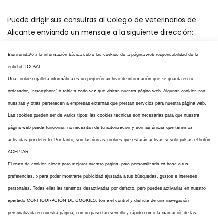
Puede dirigir sus consultas al Colegio de Veterinarios de
Alicante enviando un mensaje a la siguiente dirección:
secretaria@icoval.org
Bienvenida/o a la información básica sobre las cookies de la página web responsabilidad de la
entidad: ICOVAL
¿SABÍAS QUÉ?
AGENDA DE ACTOS
Una cookie o galleta informática es un pequeño archivo de información que se guarda en tu
CENTROS VETERINARIOS
TABLÓN ANUNCIOS
ordenador, “smartphone” o tableta cada vez que visitas nuestra página web. Algunas cookies son
CURSOS Y EVENTOS
TÉRMINOS Y CONDICIONES
nuestras y otras pertenecen a empresas externas que prestan servicios para nuestra página web.
ESPECIAL COVID 19
Las cookies pueden ser de varios tipos: las cookies técnicas son necesarias para que nuestra
página web pueda funcionar, no necesitan de tu autorización y son las únicas que tenemos
HISTORIA DE LA PROFESIÓN VETERINARIA ALICANTINA
activadas por defecto. Por tanto, son las únicas cookies que estarán activas si solo pulsas el botón
NOTICIAS
MULTIMEDIAS
BOLETINES CONSELL
ACEPTAR.
ACCESIBILIDAD
AVISO LEGAL
POLÍTICA PRIVACIDAD
El resto de cookies sirven para mejorar nuestra página, para personalizarla en base a tus
preferencias, o para poder mostrarte publicidad ajustada a tus búsquedas, gustos e intereses
POLÍTICA DE COOKIES
NOTICIAS ICOVAL
NOTICIAS OCV
personales. Todas ellas las tenemos desactivadas por defecto, pero puedes activarlas en nuestro
MAPA WEB
apartado CONFIGURACIÓN DE COOKIES: toma el control y disfruta de una navegación
personalizada en nuestra página, con un paso tan sencillo y rápido como la marcación de las